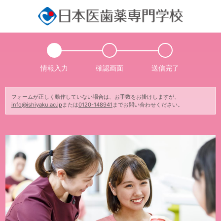
情報入力
確認画面
送信完了
フォームが正しく動作していない場合は、お手数をお掛けしますが、
info@ishiyaku.ac.jp
または
0120-148941
までお問い合わせください。