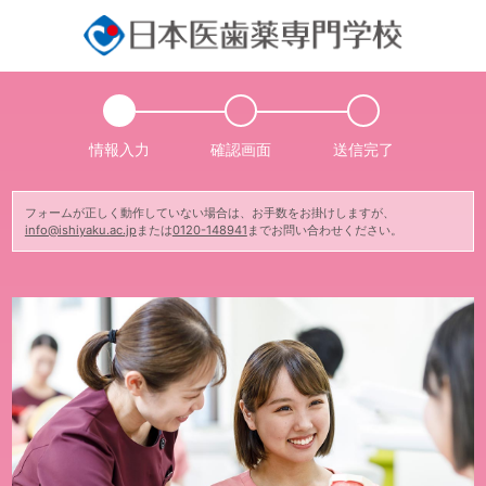
情報入力
確認画面
送信完了
フォームが正しく動作していない場合は、お手数をお掛けしますが、
info@ishiyaku.ac.jp
または
0120-148941
までお問い合わせください。