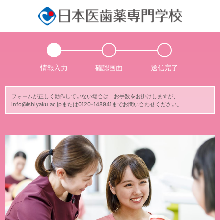
情報入力
確認画面
送信完了
フォームが正しく動作していない場合は、お手数をお掛けしますが、
info@ishiyaku.ac.jp
または
0120-148941
までお問い合わせください。