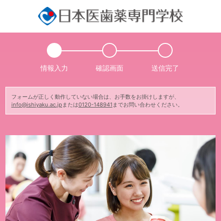
情報入力
確認画面
送信完了
フォームが正しく動作していない場合は、お手数をお掛けしますが、
info@ishiyaku.ac.jp
または
0120-148941
までお問い合わせください。