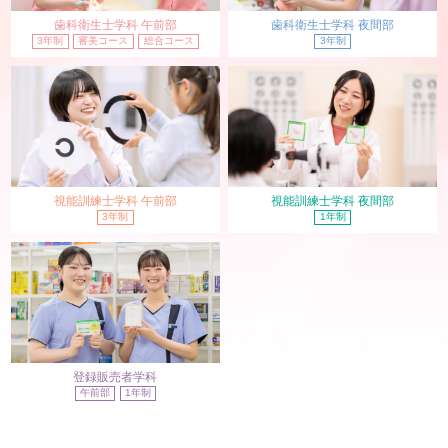
歯科衛生士学科 午前部
歯科衛生士学科 夜間部
3年制
審美コース
総合コース
3年制
視能訓練士学科 午前部
視能訓練士学科 夜間部
3年制
1年制
登録販売者学科
午前部
1年制