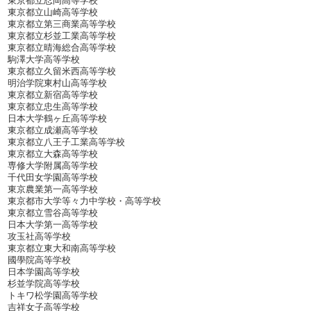
東京都立忍岡高等学校
東京都立山崎高等学校
東京都立第三商業高等学校
東京都立杉並工業高等学校
東京都立晴海総合高等学校
駒澤大学高等学校
東京都立久留米西高等学校
明治学院東村山高等学校
東京都立新宿高等学校
東京都立忠生高等学校
日本大学鶴ヶ丘高等学校
東京都立成瀬高等学校
東京都立八王子工業高等学校
東京都立大森高等学校
専修大学附属高等学校
千代田女学園高等学校
東京農業第一高等学校
東京都市大学等々力中学校・高等学校
東京都立雪谷高等学校
日本大学第一高等学校
攻玉社高等学校
東京都立東大和南高等学校
國學院高等学校
日本学園高等学校
杉並学院高等学校
トキワ松学園高等学校
吉祥女子高等学校