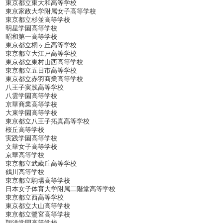
東京都立東大和高等学校
東京家政大学附属女子高等学校
東京都立杉並高等学校
明星学園高等学校
昭和第一高等学校
東京都立桐ヶ丘高等学校
東京都立大江戸高等学校
東京都立東村山西高等学校
東京都立五日市高等学校
東京都立赤羽商業高等学校
八王子実践高等学校
八雲学園高等学校
京華商業高等学校
大東学園高等学校
東京都立八王子拓真高等学校
桜丘高等学校
実践学園高等学校
文華女子高等学校
京華高等学校
東京都立武蔵丘高等学校
鶴川高等学校
東京都立駒場高等学校
日本女子体育大学附属二階堂高等学校
東京都立西高等学校
東京都立大山高等学校
東京都立鷺宮高等学校
翔洋学園高等学校