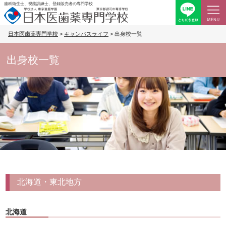
歯科衛生士、視能訓練士、登録販売者の専門学校
日本医歯薬専門学校
>
キャンパスライフ
>
出身校一覧
出身校一覧
北海道・東北地方
北海道