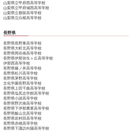
山梨県立甲府西高等学校
山梨県立甲府城西高等学校
山梨県立都留高等学校
山梨県立白根高等学校
長野県
長野県長野東高等学校
長野県大町北高等学校
長野県岡谷南高等学校
長野県伊那弥生ヶ丘高等学校
伊那西高等学校
長野県篠ノ井高等学校
長野県松川高等学校
長野県茅野高等学校
文化学園長野高等学校
長野県上田千曲高等学校
長野県塩尻志学館高等学校
長野県小諸高等学校
長野県野沢南高等学校
長野県下伊那農業高等学校
長野県飯山北高等学校
長野県岩村田高等学校
長野県赤穂高等学校
長野県下諏訪向陽高等学校