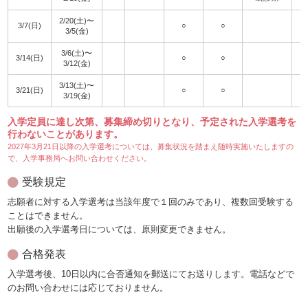
2/20(土)〜
3/7(日)
○
○
3
3/5(金)
3/6(土)〜
3/14(日)
○
○
3
3/12(金)
3/13(土)〜
3/21(日)
○
○
3
3/19(金)
入学定員に達し次第、募集締め切りとなり、予定された入学選考を
行わないことがあります。
2027年3月21日以降の入学選考については、募集状況を踏まえ随時実施いたしますの
で、入学事務局へお問い合わせください。
受験規定
志願者に対する入学選考は当該年度で１回のみであり、複数回受験する
ことはできません。
出願後の入学選考日については、原則変更できません。
合格発表
入学選考後、10日以内に合否通知を郵送にてお送りします。電話などで
のお問い合わせには応じておりません。