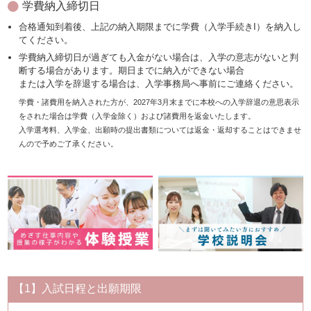
学費納入締切日
合格通知到着後、上記の納入期限までに学費（入学手続きI）を納入し
てください。
学費納入締切日が過ぎても入金がない場合は、入学の意志がないと判
断する場合があります。期日までに納入ができない場合
または入学を辞退する場合は、入学事務局へ事前にご連絡ください。
学費・諸費用を納入された方が、2027年3月末までに本校への入学辞退の意思表示
をされた場合は学費（入学金除く）および諸費用を返金いたします。
入学選考料、入学金、出願時の提出書類については返金・返却することはできませ
んので予めご了承ください。
【1】入試日程と出願期限