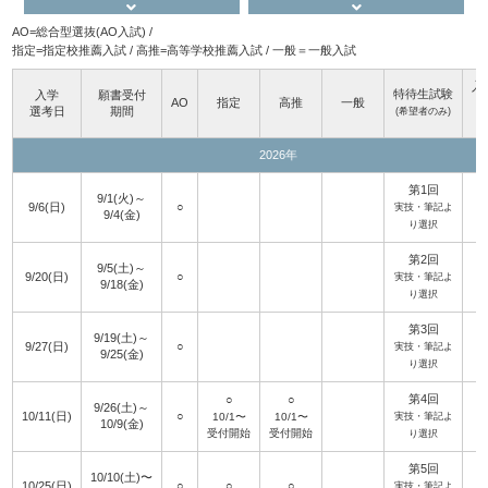
AO=総合型選抜(AO入試) /
指定=指定校推薦入試 / 高推=高等学校推薦入試 / 一般＝一般入試
入
特待生試験
入学
願書受付
AO
指定
高推
一般
選考日
期間
(希望者のみ)
2026年
第1回
9/1(火)～
9/6(日)
○
9
実技・筆記よ
9/4(金)
り選択
第2回
9/5(土)～
9/20(日)
○
1
実技・筆記よ
9/18(金)
り選択
第3回
9/19(土)～
9/27(日)
○
1
実技・筆記よ
9/25(金)
り選択
第4回
○
○
9/26(土)～
10/11(日)
○
1
10/1〜
10/1〜
実技・筆記よ
10/9(金)
受付開始
受付開始
り選択
第5回
10/10(土)〜
10/25(日)
○
○
○
1
実技・筆記よ