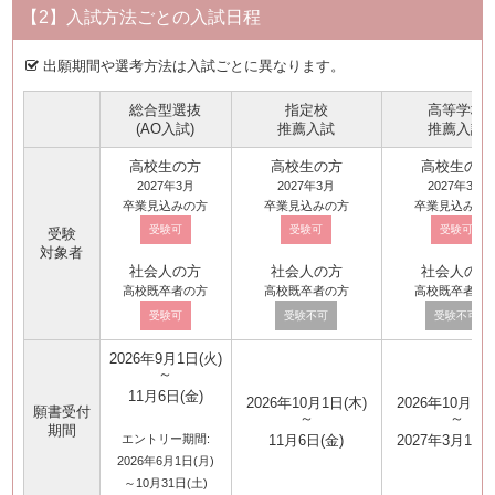
【2】入試方法ごとの入試日程
出願期間や選考方法は入試ごとに異なります。
総合型選抜
指定校
高等学校
(AO入試)
推薦入試
推薦入試
高校生の方
高校生の方
高校生の方
2027年3月
2027年3月
2027年3月
卒業見込みの方
卒業見込みの方
卒業見込みの
受験可
受験可
受験可
受験
対象者
社会人の方
社会人の方
社会人の方
高校既卒者の方
高校既卒者の方
高校既卒者の
受験可
受験不可
受験不可
2026年9月1日(火)
～
11月6日(金)
2026年10月1日(木)
2026年10月1日
願書受付
～
～
期間
エントリー期間:
11月6日(金)
2027年3月19日
2026年6月1日(月)
～10月31日(土)