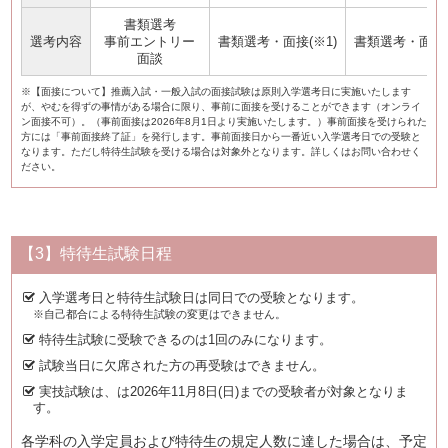
書類選考
選考内容
事前エントリー
書類選考・面接(※1)
書類選考・面接(
面談
※【面接について】推薦入試・一般入試の面接試験は原則入学選考日に実施いたします
が、やむを得ずの事情がある場合に限り、事前に面接を受けることができます（オンライ
ン面接不可）。（事前面接は2026年8月1日より実施いたします。）事前面接を受けられた
方には「事前面接終了証」を発行します。事前面接日から一番近い入学選考日での受験と
なります。ただし特待生試験を受ける場合は対象外となります。詳しくはお問い合わせく
ださい。
【3】特待生試験日程
入学選考日と特待生試験日は同日での受験となります。
※自己都合による特待生試験の変更はできません。
特待生試験に受験できるのは1回のみになります。
試験当日に欠席された方の再受験はできません。
実技試験は、は2026年11月8日(日)までの受験者が対象となりま
す。
各学科の入学定員および特待生の規定人数に達した場合は、予定