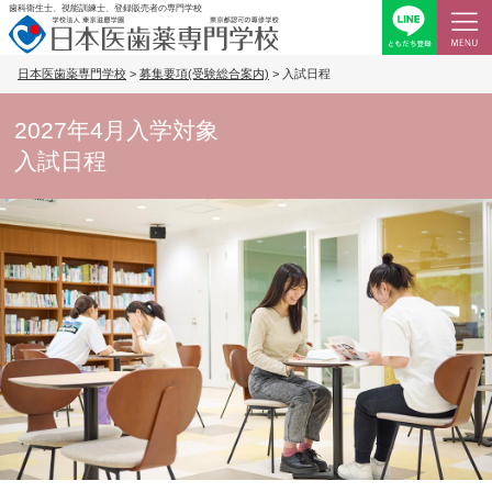
歯科衛生士、視能訓練士、登録販売者の専門学校
日本医歯薬専門学校
>
募集要項(受験総合案内)
>
入試日程
2027年4月入学対象
入試日程