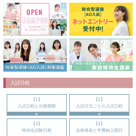
入試日程
【1】
【2】
入試日程と出願期限
入試方法ごとの入試日程
【3】
【4】
特待生試験日程
合格発表と学費納入期日