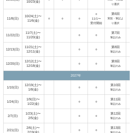
10/23(金)
り選択
第6回
○
10/24(土)〜
11/8(日)
○
○
○
1
11/1〜
実技・筆記よ
11/6(金)
受付開始
り選択
11/7(土)〜
第7回
11/22(日)
○
○
1
11/20(金)
筆記のみ
11/21(土)〜
第8回
12/13(日)
○
○
12/11(金)
筆記のみ
12/12(土)〜
第9回
12/20(日)
○
○
12/18(金)
1
筆記のみ
2027年
12/19(土)〜
第10回
1/10(日)
○
○
1/8(金)
筆記のみ
1/9(日)〜
第11回
1/24(日)
○
○
2
1/22(金)
筆記のみ
1/23(土)〜
第12回
2/7(日)
○
○
2/5(金)
筆記のみ
2/6(土)〜
第13回
2/21(日)
○
○
3
2/19(金)
筆記のみ