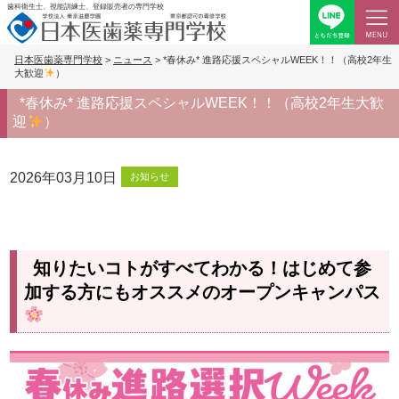
歯科衛生士、視能訓練士、登録販売者の専門学校
日本医歯薬専門学校
>
ニュース
>
*春休み* 進路応援スペシャルWEEK！！（高校2年生
大歓迎
）
*春休み* 進路応援スペシャルWEEK！！（高校2年生大歓
迎
）
2026年03月10日
お知らせ
知りたいコトがすべてわかる！はじめて参
加する方にもオススメのオープンキャンパス