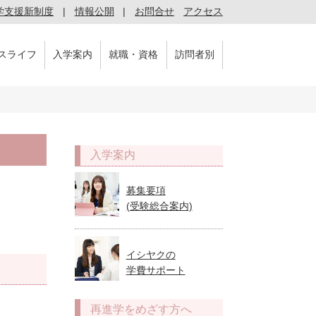
学支援新制度
情報公開
お問合せ
アクセス
スライフ
入学案内
就職・資格
訪問者別
入学案内
募集要項
(受験総合案内)
イシヤクの
学費サポート
再進学をめざす方へ