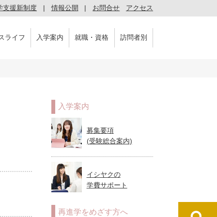
学支援新制度
情報公開
お問合せ
アクセス
スライフ
入学案内
就職・資格
訪問者別
入学案内
募集要項
(受験総合案内)
イシヤクの
学費サポート
再進学をめざす方へ