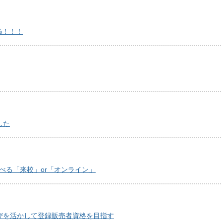
%！！！
した
 選べる「来校」or「オンライン」
びを活かして登録販売者資格を目指す