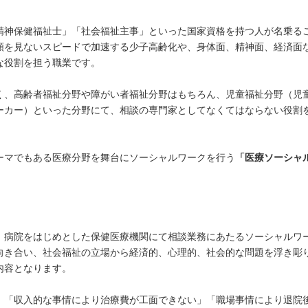
精神保健福祉士」「社会福祉主事」といった国家資格を持つ人が名乗る
類を見ないスピードで加速する少子高齢化や、身体面、精神面、経済面
な役割を担う職業です。
く、高齢者福祉分野や障がい者福祉分野はもちろん、児童福祉分野（児
ーカー）といった分野にて、相談の専門家としてなくてはならない役割
ーマでもある医療分野を舞台にソーシャルワークを行う
「医療ソーシャ
、病院をはじめとした保健医療機関にて相談業務にあたるソーシャルワ
向き合い、社会福祉の立場から経済的、心理的、社会的な問題を浮き彫
内容となります。
、「収入的な事情により治療費が工面できない」「職場事情により退院