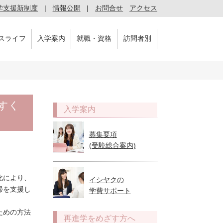
学支援新制度
情報公開
お問合せ
アクセス
スライフ
入学案内
就職・資格
訪問者別
すく
入学案内
募集要項
(受験総合案内)
化により、
イシヤクの
帰を支援し
学費サポート
ための方法
再進学をめざす方へ