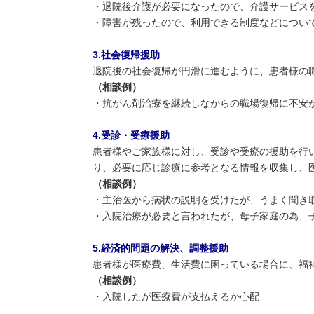
・退院後介護が必要になったので、介護サービス
・障害が残ったので、利用できる制度などについ
3.
社会復帰援助
退院後の社会復帰が円滑に進むように、患者様の
（相談例）
・抗がん剤治療を継続しながらの職場復帰に不安
4
.
受診・受療援助
患者様やご家族様に対し、受診や受療の援助を行
り、必要に応じ診療に参考となる情報を収集し、
（相談例）
・主治医から病状の説明を受けたが、うまく聞き
・入院治療が必要と言われたが、母子家庭の為、
5.
経済的問題の解決、調整援助
患者様が医療費、生活費に困っている場合に、福
（相談例）
・入院したが医療費が支払えるか心配