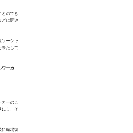
ことのでき
などに関連
童ソーシャ
を果たして
ルワーカ
ーカーのこ
りにし、そ
後に職場復