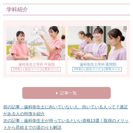
学科紹介
歯科衛生士学科 午前部
歯科衛生士学科 夜間部
3年制
総合コース
審美コース
3年制
総合コース
審美コース
記事一覧
前の記事：歯科衛生士に向いていない人、向いている人って？適正
がある人の特徴を紹介
次の記事：歯科衛生士が持っているといい資格13選！取得のメリッ
トから昇給までの道のりも解説