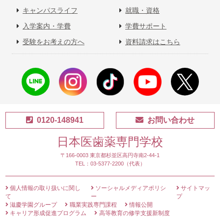
キャンパスライフ
就職・資格
入学案内・学費
学費サポート
受験をお考えの方へ
資料請求はこちら
0120-148941
お問い合わせ
日本医歯薬専門学校
〒166-0003 東京都杉並区高円寺南2-44-1
TEL：03-5377-2200（代表）
個人情報の取り扱いに関し
ソーシャルメディアポリシ
サイトマッ
て
ー
プ
滋慶学園グループ
職業実践専門課程
情報公開
キャリア形成促進プログラム
高等教育の修学支援新制度