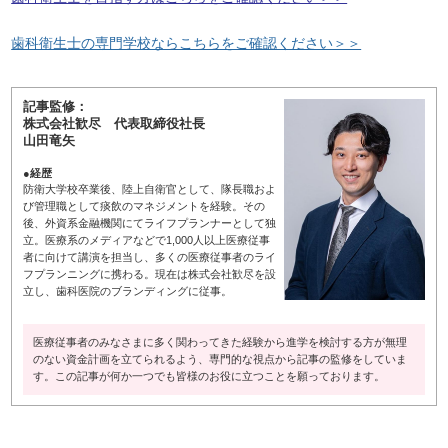
歯科衛生士の専門学校ならこちらをご確認ください＞＞
記事監修：
株式会社歓尽 代表取締役社長
山田竜矢
●経歴
防衛大学校卒業後、陸上自衛官として、隊長職およ
び管理職として痰飲のマネジメントを経験。その
後、外資系金融機関にてライフプランナーとして独
立。医療系のメディアなどで1,000人以上医療従事
者に向けて講演を担当し、多くの医療従事者のライ
フプランニングに携わる。現在は株式会社歓尽を設
立し、歯科医院のブランディングに従事。
医療従事者のみなさまに多く関わってきた経験から進学を検討する方が無理
のない資金計画を立てられるよう、専門的な視点から記事の監修をしていま
す。この記事が何か一つでも皆様のお役に立つことを願っております。