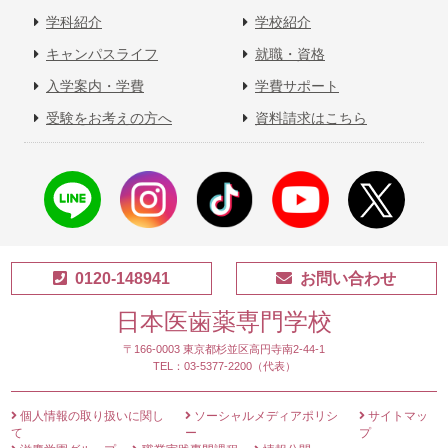
学科紹介
学校紹介
キャンパスライフ
就職・資格
入学案内・学費
学費サポート
受験をお考えの方へ
資料請求はこちら
0120-148941
お問い合わせ
日本医歯薬専門学校
〒166-0003 東京都杉並区高円寺南2-44-1
TEL：03-5377-2200（代表）
個人情報の取り扱いに関し
ソーシャルメディアポリシ
サイトマッ
て
ー
プ