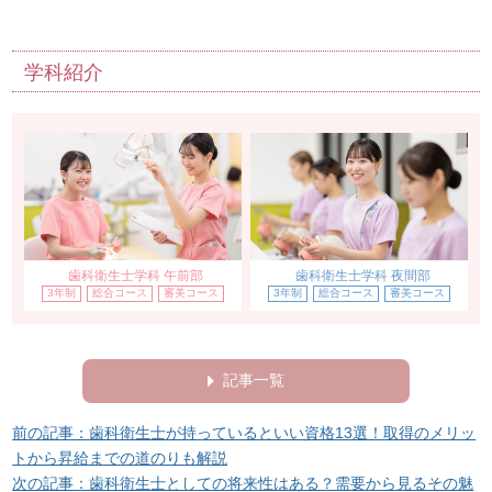
学科紹介
歯科衛生士学科 午前部
歯科衛生士学科 夜間部
3年制
総合コース
審美コース
3年制
総合コース
審美コース
記事一覧
前の記事：歯科衛生士が持っているといい資格13選！取得のメリッ
トから昇給までの道のりも解説
次の記事：歯科衛生士としての将来性はある？需要から見るその魅