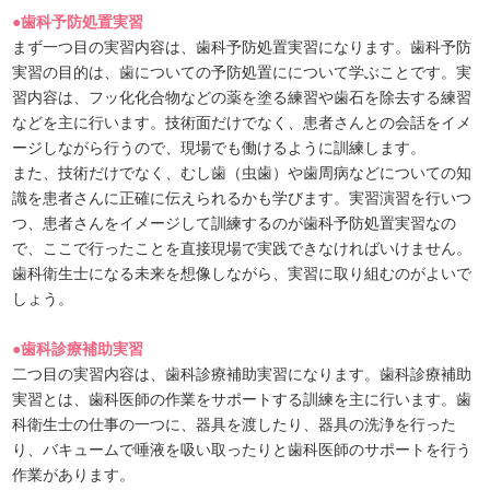
●歯科予防処置実習
まず一つ目の実習内容は、歯科予防処置実習になります。歯科予防
実習の目的は、歯についての予防処置にについて学ぶことです。実
習内容は、フッ化化合物などの薬を塗る練習や歯石を除去する練習
などを主に行います。技術面だけでなく、患者さんとの会話をイメ
ージしながら行うので、現場でも働けるように訓練します。
また、技術だけでなく、むし歯（虫歯）や歯周病などについての知
識を患者さんに正確に伝えられるかも学びます。実習演習を行いつ
つ、患者さんをイメージして訓練するのが歯科予防処置実習なの
で、ここで行ったことを直接現場で実践できなければいけません。
歯科衛生士になる未来を想像しながら、実習に取り組むのがよいで
しょう。
●歯科診療補助実習
二つ目の実習内容は、歯科診療補助実習になります。歯科診療補助
実習とは、歯科医師の作業をサポートする訓練を主に行います。歯
科衛生士の仕事の一つに、器具を渡したり、器具の洗浄を行った
り、バキュームで唾液を吸い取ったりと歯科医師のサポートを行う
作業があります。