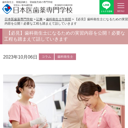
歯科衛生士、視能訓練士、登録販売者の専門学校
日本医歯薬専門学校
>
記事
>
歯科衛生士午前部
>
【必見】歯科衛生士になるための実習
内容を公開！必要な工程も踏まえて話していきます
【必見】歯科衛生士になるための実習内容を公開！必要な
工程も踏まえて話していきます
2023年10月06日
コラム
歯科衛生士